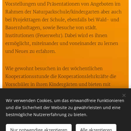
Vorstellungen und Präsentationen von Angeboten im
Rahmen der Naturparkschule/kindergarten aber auch
bei Projekttagen der Schule, ebenfalls bei Wald- und
Bauernhoftagen, sowie Besuche von städt.
Institutionen (Feuerwehr). Dabei wird es ihnen
ermöglicht, miteinander und voneinander zu lernen
und Neues zu erfahren.
Wie gewohnt besuchen in der wöchentlichen
Kooperationsstunde die Kooperationslehrkräfte die
Vorschüler in ihren Kindergärten und bieten mit
Unterstützung der Erzieherinnen Lernangebote an.
Wir verwenden Cookies, um das einwandfreie Funktionieren
und die Sicherheit der Website zu gewährleisten und eine
bestmögliche Nutzererfahrung zu bieten.
Nur notwendige akzeptieren
Alle akzeptieren
Unterstützt von
Webnode
Cookies