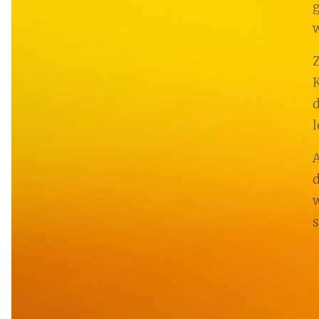
g
w
Z
K
d
l
A
d
w
s