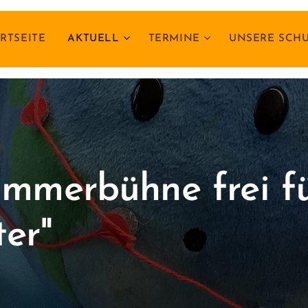
RTSEITE
AKTUELL
TERMINE
UNSERE SCH
immerbühne frei f
er"