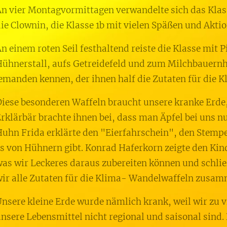
n vier Montagvormittagen verwandelte sich das Kla
ie Clownin, die Klasse 1b mit vielen Späßen und Akt
n einem roten Seil festhaltend reiste die Klasse mit 
ühnerstall, aufs Getreidefeld und zum Milchbauernh
emanden kennen, der ihnen half die Zutaten für die 
iese besonderen Waffeln braucht unsere kranke Erde,
rklärbär brachte ihnen bei, dass man Äpfel bei uns n
uhn Frida erklärte den "Eierfahrschein", den Stemp
s von Hühnern gibt. Konrad Haferkorn zeigte den Kin
as wir Leckeres daraus zubereiten können und schlie
ir alle Zutaten für die Klima- Wandelwaffeln zusam
nsere kleine Erde wurde nämlich krank, weil wir zu 
nsere Lebensmittel nicht regional und saisonal sind. 