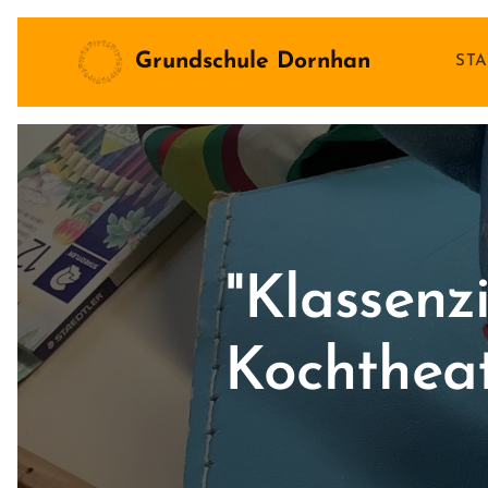
Grundschule Dornhan
STA
"Klassenz
Kochtheat