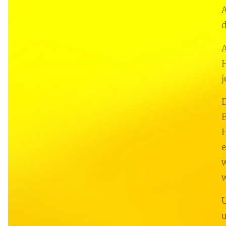
A
d
A
H
j
D
E
H
e
w
w
U
u