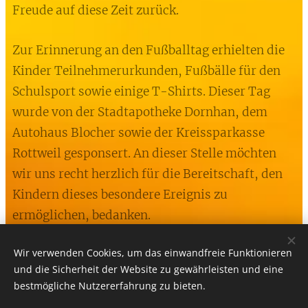
Freude auf diese Zeit zurück.
Zur Erinnerung an den Fußballtag erhielten die
Kinder Teilnehmerurkunden, Fußbälle für den
Schulsport sowie einige T-Shirts. Dieser Tag
wurde von der Stadtapotheke Dornhan, dem
Autohaus Blocher sowie der Kreissparkasse
Rottweil gesponsert. An dieser Stelle möchten
wir uns recht herzlich für die Bereitschaft, den
Kindern dieses besondere Ereignis zu
ermöglichen, bedanken.
Wir verwenden Cookies, um das einwandfreie Funktionieren
und die Sicherheit der Website zu gewährleisten und eine
bestmögliche Nutzererfahrung zu bieten.