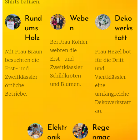
Shirts batiken.
Rund
Webe
Deko
ums
n
werks
Holz
tatt
Bei Frau Kohler
webten die
Mit Frau Braun
Frau Hezel bot
Erst- und
besuchten die
für die Dritt-
Zweitklässler
Erst- und
und
Schildkröten
Zweitklässler
Viertklässler
und Blumen.
örtliche
eine
Betriebe.
umfangreiche
Dekowerkstatt
an.
Elektr
Rege
onik
nmac